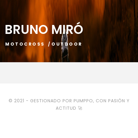
BRUNO MIRÓ
MOTOCROSS
/
OUTDOOR
© 2021 - GESTIONADO POR PUMPPO, CON PASIÓN Y
ACTITUD 🚀